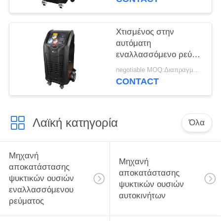
αποκατάστασης
ψυκτικών ουσιών
εναλλασσόμενου
Χτισμένος στην
ρεύματος
αυτόματη
εναλλασσόμενο ρεύμα
εκτυπωτών βάσεων
negotiable MOQ:Διαπραγματεύσιμο
δεδομένων
CONTACT
αποκατάστασης
μηχανών SD καρτών
αυτόματη πετρελαίου
Λαϊκή κατηγορία
δοκιμή διαρροών
Όλα
εγχύσεων κενή
Μηχανή
Μηχανή
αποκατάστασης
αποκατάστασης
ψυκτικών ουσιών
ψυκτικών ουσιών
εναλλασσόμενου
αυτοκινήτων
ρεύματος