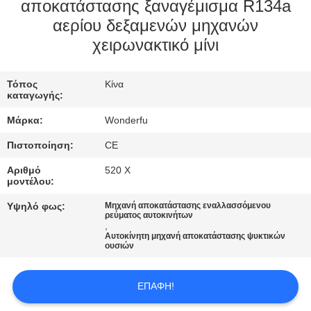
ΈΛΕΓΧΟΣ
αποκατάστασης ξαναγέμισμα R134a
αερίου δεξαμενών μηχανών
χειρωνακτικό μίνι
ΜΑΣ
ΕΛΆΤΕ
Τόπος
Κίνα
ΣΕ
καταγωγής:
ΕΠΑΦΉ
Μάρκα:
Wonderfu
ΜΕ
Πιστοποίηση:
CE
Αριθμό
520 Χ
ΖΗΤΉΣΤΕ
μοντέλου:
ΈΝΑ
Υψηλό φως:
Μηχανή αποκατάστασης εναλλασσόμενου
ρεύματος αυτοκινήτων
ΑΠΌΣΠΑΣΜΑ
,
Αυτοκίνητη μηχανή αποκατάστασης ψυκτικών
ουσιών
SITEMAP
ΕΠΑΦΉ!