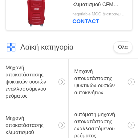
κλιματισμού CFM
βασική λειτουργία
negotiable MOQ:Διαπραγματεύσιμος
CONTACT
Λαϊκή κατηγορία
Όλα
Μηχανή
Μηχανή
αποκατάστασης
αποκατάστασης
ψυκτικών ουσιών
ψυκτικών ουσιών
εναλλασσόμενου
αυτοκινήτων
ρεύματος
αυτόματη μηχανή
Μηχανή
αποκατάστασης
αποκατάστασης
εναλλασσόμενου
κλιματισμού
ρεύματος