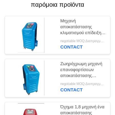
PRIVACY
παρόμοια προϊόντα
POLICY
Μηχανή
αποκατάστασης
κλιματισμού επίδειξης
μπλε 5» LCD με το
negotiable MOQ:Διαπραγματεύσιμος
σύστημα AC660
CONTACT
Ζωηρόχρωμη μηχανή
επαναφορτίσεων
αποκατάστασης
εναλλασσόμενου
negotiable MOQ:Διαπραγματεύσιμος
ρεύματος ψυκτικών
CONTACT
ουσιών LCD για τον
καθαρισμό
ξεπλύματος
Όχημα 1,8 μηχανή ένα
αποκατάστασης