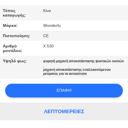
ΈΛΕΓΧΟΣ
Τόπος
Κίνα
καταγωγής:
ΜΑΣ
Μάρκα:
Wonderfu
ΕΛΆΤΕ
Πιστοποίηση:
CE
ΣΕ
Αριθμό
X 530
ΕΠΑΦΉ
μοντέλου:
ΜΕ
Υψηλό φως:
φορητή μηχανή αποκατάστασης ψυκτικών ουσιών
,
μηχανή αποκατάστασης εναλλασσόμενου
ΖΗΤΉΣΤΕ
ρεύματος για τα αυτοκίνητα
ΈΝΑ
ΕΠΑΦΉ!
ΑΠΌΣΠΑΣΜΑ
SITEMAP
ΛΕΠΤΟΜΈΡΕΙΕΣ