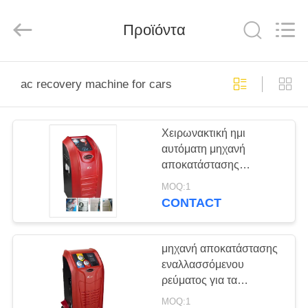
2025
Guangzhou
Wonderfu
Automotive
Προϊόντα
Equipment
Co.,
Ltd.
All
ΣΠΊΤΙ
Rights
Reserved.
ac recovery machine for cars
ΠΡΟΪΌΝΤΑ
Χειρωνακτική ημι
αυτόματη μηχανή
ΠΕΡΊΠΟΥ
αποκατάστασης
ΕΜΕΊΣ
εναλλασσόμενου
MOQ:1
ρεύματος για το επίπεδο
CONTACT
εισόδων αυτοκινήτων
ΓΎΡΟΣ
ΕΡΓΟΣΤΑΣΊΩΝ
μηχανή αποκατάστασης
εναλλασσόμενου
ρεύματος για τα
ΠΟΙΟΤΙΚΌΣ
αυτοκίνητα
MOQ:1