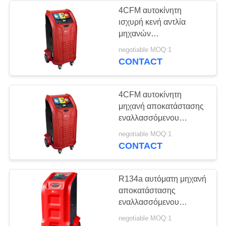
4CFM αυτοκίνητη
ισχυρή κενή αντλία
μηχανών
αποκατάστασης
negotiable MOQ:1
εναλλασσόμενου
CONTACT
ρεύματος με το
συμπυκνωτή
4CFM αυτοκίνητη
μηχανή αποκατάστασης
εναλλασσόμενου
ρεύματος
negotiable MOQ:1
CONTACT
R134a αυτόματη μηχανή
αποκατάστασης
εναλλασσόμενου
ρεύματος/ξεπλένοντας
negotiable MOQ:1
μηχανή 2 σε 1 επίδειξη