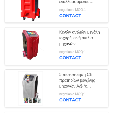
εναλλασσόμενου
ρεύματος/ξεπλένοντας
negotiable MOQ:1
μηχανή 2 σε 1 επίδειξη
CONTACT
χρώματος 5» LCD
Κενών αντλιών μεγάλη
ισχυρή κενή αντλία
μηχανών
αποκατάστασης
negotiable MOQ:1
εναλλασσόμενου
CONTACT
ρεύματος κυλίνδρων
αυτοκίνητη με το
συμπυκνωτή
5 πιστοποίηση CE
πρατηρίων βενζίνης
μηχανών A/$l*c
αποκατάστασης
negotiable MOQ:1
εναλλασσόμενου
CONTACT
ρεύματος αυτοκινήτων
επίδειξης Inche LCD