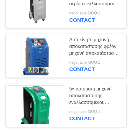
PRIVACY
αερίου εναλλασσόμενου
POLICY
ρεύματος, μηχανή
negotiable MOQ:1
αποκατάστασης
CONTACT
εναλλασσόμενου
ρεύματος X565 για τα
αυτοκίνητα
Αυτοκίνητη μηχανή
αποκατάστασης φρέον,
μηχανή αποκατάστασης
εναλλασσόμενου
negotiable MOQ:1
ρεύματος για τα
CONTACT
αυτοκίνητα
5» αυτόματη μηχανή
αποκατάστασης
εναλλασσόμενου
ρεύματος χρώματος TFT
negotiable MOQ:1
για τον εξοπλισμό όρου
CONTACT
αέρα αυτοκινήτων