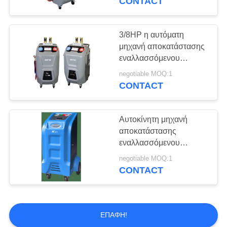
CONTACT
δεξαμενή που χρεώνει
για R134a
3/8HP η αυτόματη
μηχανή αποκατάστασης
εναλλασσόμενου
ρεύματος με μίνι μπορεί
negotiable MOQ:1
7 να μετρήσει την οθόνη
CONTACT
αφής σε ίντσες
Αυτοκίνητη μηχανή
αποκατάστασης
εναλλασσόμενου
ρεύματος
negotiable MOQ:1
πληκτρολογίων
CONTACT
επίδειξης των μπλε
οδηγήσεων με το
ξέπλυμα του γυαλιού
θέας
ΕΠΑΦΉ!