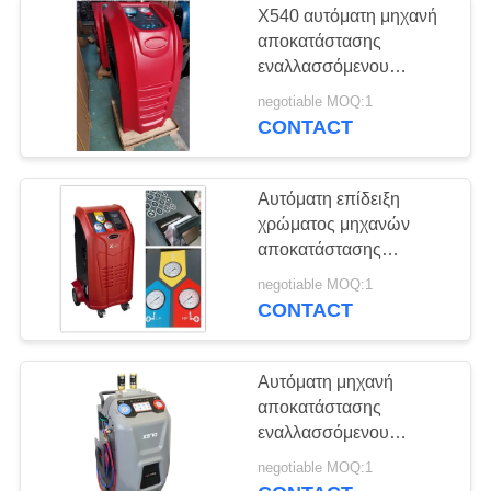
X540 αυτόματη μηχανή
αποκατάστασης
εναλλασσόμενου
ρεύματος
negotiable MOQ:1
CONTACT
Αυτόματη επίδειξη
χρώματος μηχανών
αποκατάστασης
εναλλασσόμενου
negotiable MOQ:1
ρεύματος
CONTACT
Αυτόματη μηχανή
αποκατάστασης
εναλλασσόμενου
ρεύματος ηλεκτρονικής
negotiable MOQ:1
επίδειξης με τη μίνι