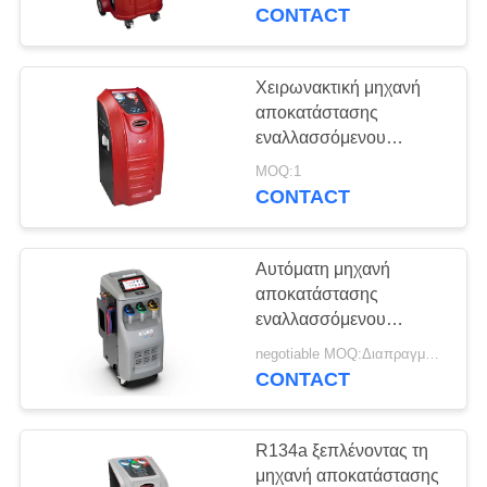
ΈΛΕΓΧΟΣ
CONTACT
ΜΑΣ
Χειρωνακτική μηχανή
ΕΛΆΤΕ
αποκατάστασης
εναλλασσόμενου
ΣΕ
ρεύματος βαλβίδων
MOQ:1
ΕΠΑΦΉ
700W 800g αυτοκίνητη
CONTACT
για τα αυτοκίνητα
ΜΕ
Αυτόματη μηχανή
ΖΗΤΉΣΤΕ
αποκατάστασης
ΈΝΑ
εναλλασσόμενου
ρεύματος αυτοκινήτων
ΑΠΌΣΠΑΣΜΑ
negotiable MOQ:Διαπραγματεύσιμος
για την ανακύκλωση
CONTACT
αερίου R1234yf
SITEMAP
R134a ξεπλένοντας τη
μηχανή αποκατάστασης