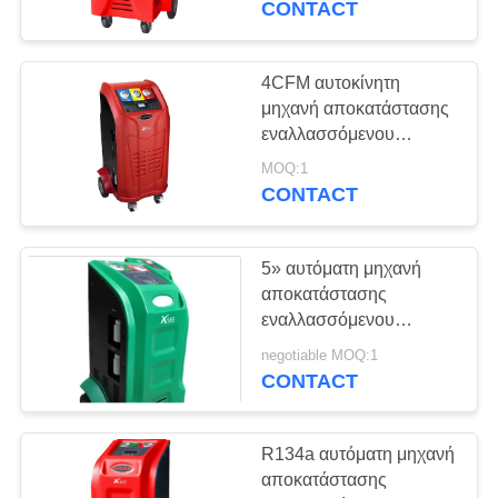
CONTACT
χρώματος 5» LCD
4CFM αυτοκίνητη
μηχανή αποκατάστασης
εναλλασσόμενου
ρεύματος
MOQ:1
CONTACT
5» αυτόματη μηχανή
αποκατάστασης
εναλλασσόμενου
ρεύματος χρώματος TFT
negotiable MOQ:1
για τον εξοπλισμό όρου
CONTACT
αέρα αυτοκινήτων
R134a αυτόματη μηχανή
αποκατάστασης