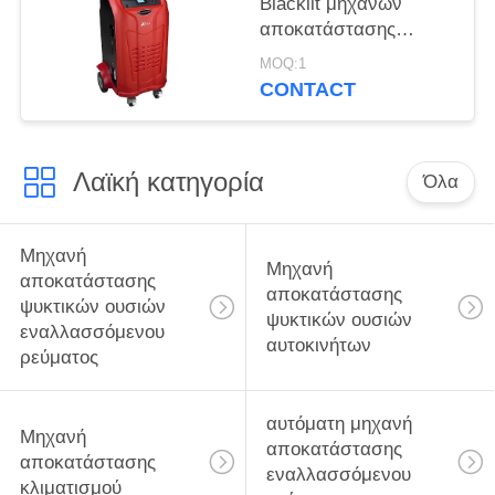
Blacklit μηχανών
αποκατάστασης
ψυκτικών ουσιών
MOQ:1
κυλίνδρων μεγάλη
CONTACT
Λαϊκή κατηγορία
Όλα
Μηχανή
Μηχανή
αποκατάστασης
αποκατάστασης
ψυκτικών ουσιών
ψυκτικών ουσιών
εναλλασσόμενου
αυτοκινήτων
ρεύματος
αυτόματη μηχανή
Μηχανή
αποκατάστασης
αποκατάστασης
εναλλασσόμενου
κλιματισμού