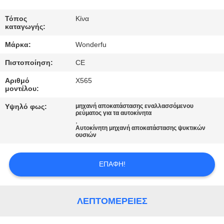
ΈΛΕΓΧΟΣ
Τόπος
Κίνα
καταγωγής:
ΜΑΣ
Μάρκα:
Wonderfu
ΕΛΆΤΕ
Πιστοποίηση:
CE
ΣΕ
Αριθμό
X565
ΕΠΑΦΉ
μοντέλου:
ΜΕ
Υψηλό φως:
μηχανή αποκατάστασης εναλλασσόμενου
ρεύματος για τα αυτοκίνητα
,
Αυτοκίνητη μηχανή αποκατάστασης ψυκτικών
ΖΗΤΉΣΤΕ
ουσιών
ΈΝΑ
ΑΠΌΣΠΑΣΜΑ
ΕΠΑΦΉ!
SITEMAP
ΛΕΠΤΟΜΈΡΕΙΕΣ