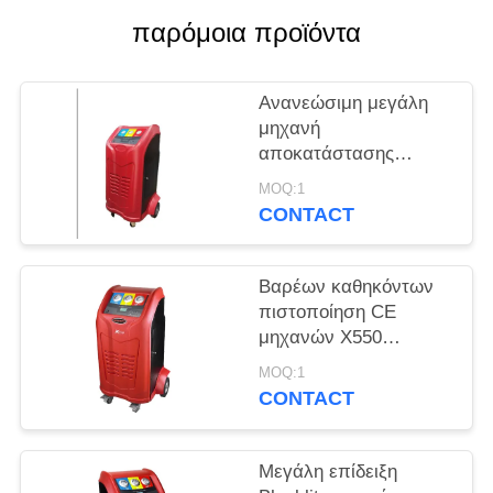
PRIVACY
παρόμοια προϊόντα
POLICY
Ανανεώσιμη μεγάλη
μηχανή
αποκατάστασης
ψυκτικών ουσιών με
MOQ:1
την επίδειξη Blacklit
CONTACT
Βαρέων καθηκόντων
πιστοποίηση CE
μηχανών X550
αποκατάστασης
MOQ:1
ψυκτικών ουσιών
CONTACT
εναλλασσόμενου
ρεύματος λεωφορείων
φορτηγών
Μεγάλη επίδειξη