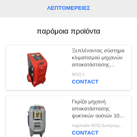
PRIVACY
ΛΕΠΤΟΜΈΡΕΙΕΣ
POLICY
παρόμοια προϊόντα
Ξεπλένοντας σύστημα
κλιματισμού μηχανών
αποκατάστασης
ψυκτικών ουσιών
MOQ:1
εναλλασσόμενου
CONTACT
ρεύματος αυτοκινήτων
Γκρίζα μηχανή
αποκατάστασης
ψυκτικών ουσιών 10kg
αυτοκίνητη με την
negotiable MOQ:Διαπραγματεύσιμος
επίδειξη χρώματος 5»
CONTACT
LCD