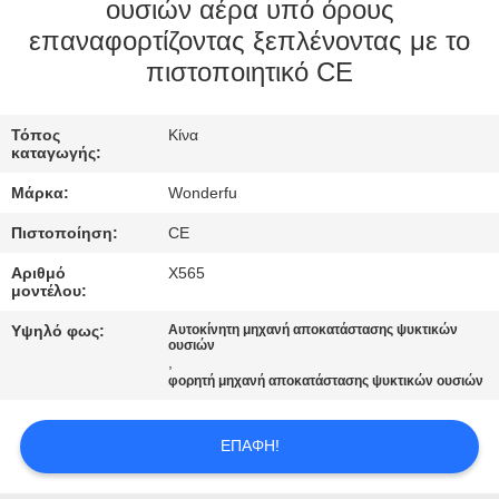
ΈΛΕΓΧΟΣ
ουσιών αέρα υπό όρους
επαναφορτίζοντας ξεπλένοντας με το
πιστοποιητικό CE
ΜΑΣ
ΕΛΆΤΕ
Τόπος
Κίνα
ΣΕ
καταγωγής:
ΕΠΑΦΉ
Μάρκα:
Wonderfu
ΜΕ
Πιστοποίηση:
CE
Αριθμό
X565
ΖΗΤΉΣΤΕ
μοντέλου:
ΈΝΑ
Υψηλό φως:
Αυτοκίνητη μηχανή αποκατάστασης ψυκτικών
ουσιών
ΑΠΌΣΠΑΣΜΑ
,
φορητή μηχανή αποκατάστασης ψυκτικών ουσιών
SITEMAP
ΕΠΑΦΉ!