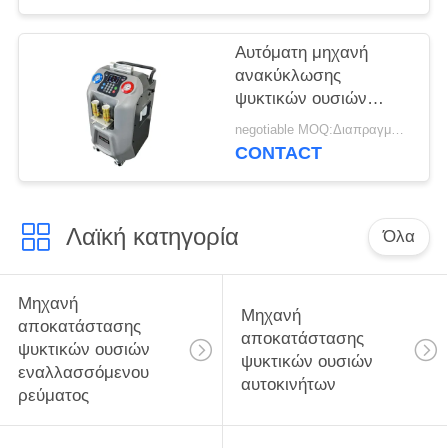
Αυτόματη μηχανή
ανακύκλωσης
ψυκτικών ουσιών
μηχανών
negotiable MOQ:Διαπραγματεύσιμος
αποκατάστασης
CONTACT
ψυκτικών ουσιών
εναλλασσόμενου
ρεύματος cOem
Λαϊκή κατηγορία
Όλα
Μηχανή
Μηχανή
αποκατάστασης
αποκατάστασης
ψυκτικών ουσιών
ψυκτικών ουσιών
εναλλασσόμενου
αυτοκινήτων
ρεύματος