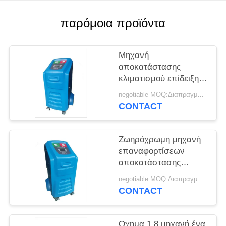
PRIVACY
POLICY
παρόμοια προϊόντα
Μηχανή
αποκατάστασης
κλιματισμού επίδειξης
μπλε 5» LCD με το
negotiable MOQ:Διαπραγματεύσιμος
σύστημα AC660
CONTACT
Ζωηρόχρωμη μηχανή
επαναφορτίσεων
αποκατάστασης
εναλλασσόμενου
negotiable MOQ:Διαπραγματεύσιμος
ρεύματος ψυκτικών
CONTACT
ουσιών LCD για τον
καθαρισμό
ξεπλύματος
Όχημα 1,8 μηχανή ένα