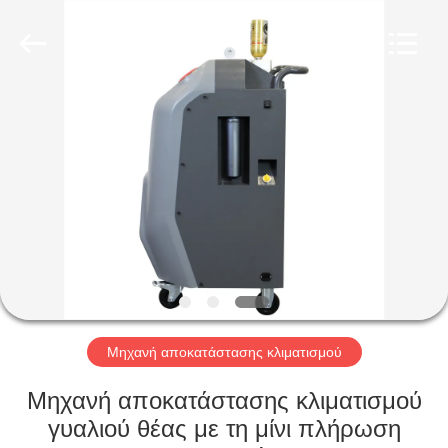
2026
Guangzhou
Wonderfu
Automotive
Equipment
Co.,
Ltd.
All
ΣΠΊΤΙ
Rights
Reserved.
ΠΡΟΪΌΝΤΑ
ΠΕΡΊΠΟΥ
ΕΜΕΊΣ
ΓΎΡΟΣ
ΕΡΓΟΣΤΑΣΊΩΝ
Μηχανή αποκατάστασης κλιματισμού
Μηχανή αποκατάστασης κλιματισμού
ΠΟΙΟΤΙΚΌΣ
γυαλιού θέας με τη μίνι πλήρωση