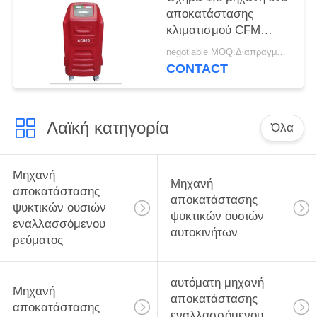
αποκατάστασης
κλιματισμού CFM
βασική λειτουργία
negotiable MOQ:Διαπραγματεύσιμος
CONTACT
Λαϊκή κατηγορία
Όλα
Μηχανή
Μηχανή
αποκατάστασης
αποκατάστασης
ψυκτικών ουσιών
ψυκτικών ουσιών
εναλλασσόμενου
αυτοκινήτων
ρεύματος
αυτόματη μηχανή
Μηχανή
αποκατάστασης
αποκατάστασης
εναλλασσόμενου