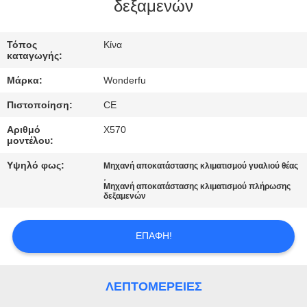
ΈΛΕΓΧΟΣ
δεξαμενών
ΜΑΣ
Τόπος
Κίνα
καταγωγής:
ΕΛΆΤΕ
Μάρκα:
Wonderfu
ΣΕ
Πιστοποίηση:
CE
ΕΠΑΦΉ
Αριθμό
X570
ΜΕ
μοντέλου:
Υψηλό φως:
Μηχανή αποκατάστασης κλιματισμού γυαλιού θέας
,
ΖΗΤΉΣΤΕ
Μηχανή αποκατάστασης κλιματισμού πλήρωσης
δεξαμενών
ΈΝΑ
ΑΠΌΣΠΑΣΜΑ
ΕΠΑΦΉ!
SITEMAP
ΛΕΠΤΟΜΈΡΕΙΕΣ